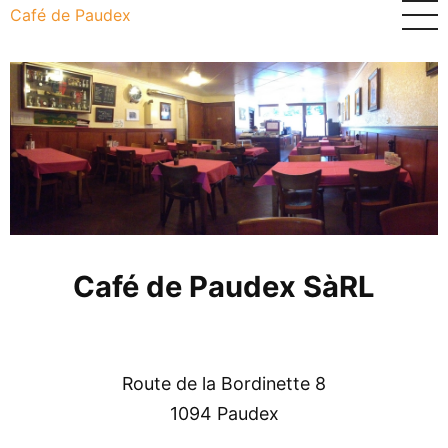
Aller
Café de Paudex
au
contenu
principal
Café de Paudex SàRL
Route de la Bordinette 8
1094 Paudex